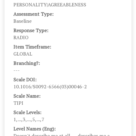
PERSONALITY|AGREEABLENESS
Assessment Type:
Baseline
Response Type:
RADIO
Item Timeframe:
GLOBAL
Branching?:
---
Scale DOI:
10.1016/S0092-6566(03)00046-2
Scale Name:
TIPI
Scale Levels:
1,...,3,...,5,...,7
Level Names (Eng):
Doesn't describe me at all,..., describes me a