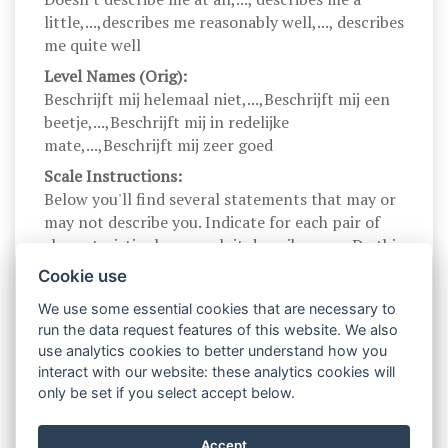
little,...,describes me reasonably well,..., describes
me quite well
Level Names (Orig):
Beschrijft mij helemaal niet,...,Beschrijft mij een
beetje,...,Beschrijft mij in redelijke
mate,...,Beschrijft mij zeer goed
Scale Instructions:
Below you'll find several statements that may or
may not describe you. Indicate for each pair of
characteristics how much it describes you. Do this
in a pairwise manner, even if one characteristic
Cookie use
describes you better than the other.
We use some essential cookies that are necessary to
Scale Instructions (Orig):
run the data request features of this website. We also
Hieronder staan nog een aantal eigenschappen
use analytics cookies to better understand how you
die jou wel of niet kunnen beschrijven. Het is de
interact with our website: these analytics cookies will
bedoeling dat je aangeeft hoe goed elk paar
only be set if you select accept below.
eigenschappen op jou van toepassing is, ook als
de ene eigenschap misschien meer van
Accept